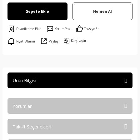
Sepete Ekle
Hemen Al
Yorum Yaz
Tavsiye Et
Karşılaştır
Fiyatı Alarmı
Paylaş
Ürün Bilgisi
Yorumlar
Taksit Seçenekleri
Bu ürüne ilk yorumu siz yapın!