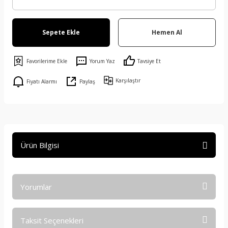
Sepete Ekle
Hemen Al
Yorum Yaz
Tavsiye Et
Karşılaştır
Fiyatı Alarmı
Paylaş
Ürün Bilgisi
Yorumlar
Taksit Seçenekleri