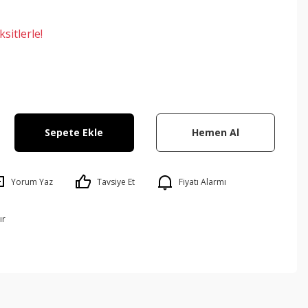
sitlerle!
Sepete Ekle
Hemen Al
Yorum Yaz
Tavsiye Et
Fiyatı Alarmı
ır