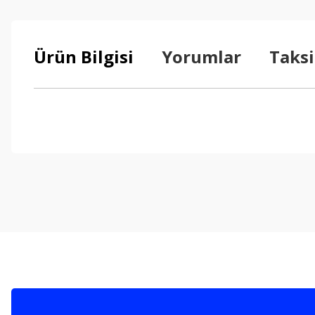
Ürün Bilgisi
Yorumlar
Taksi
Bu ürünün fiyat bilgisi, resim, ürün açıklamalarında ve diğer konul
Görüş ve önerileriniz için teşekkür ederiz.
Ürün resmi kalitesiz, bozuk veya görüntülenemiyor.
Ürün açıklamasında eksik bilgiler bulunuyor.
Ürün bilgilerinde hatalar bulunuyor.
Ürün fiyatı diğer sitelerden daha pahalı.
Bu ürüne benzer farklı alternatifler olmalı.