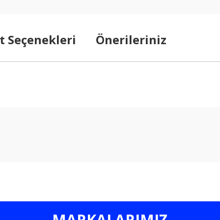
t Seçenekleri
Önerileriniz
arda yetersiz gördüğünüz noktaları öneri formunu kullanarak tarafımıza ilet
Bu ürüne ilk yorumu siz yapın!
Yorum Yaz
MARKALARIMIZ