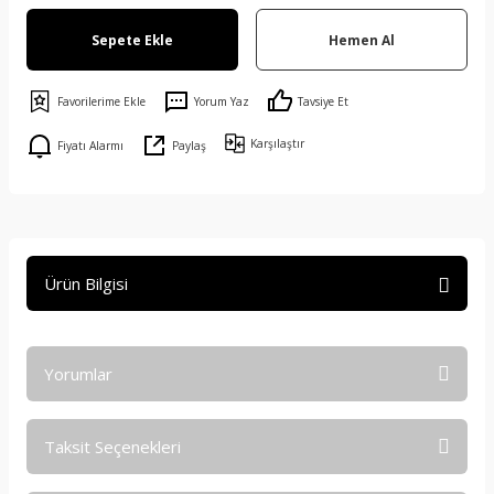
Sepete Ekle
Hemen Al
Yorum Yaz
Tavsiye Et
Karşılaştır
Fiyatı Alarmı
Paylaş
Ürün Bilgisi
Yorumlar
Taksit Seçenekleri
Bu ürüne ilk yorumu siz yapın!