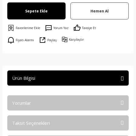
Sepete Ekle
Hemen Al
Yorum Yaz
Tavsiye Et
Karşılaştır
Fiyatı Alarmı
Paylaş
Ürün Bilgisi
Yorumlar
Taksit Seçenekleri
Bu ürüne ilk yorumu siz yapın!