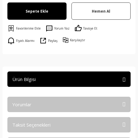
Sepete Ekle
Hemen Al
Yorum Yaz
Tavsiye Et
Karşılaştır
Fiyatı Alarmı
Paylaş
Ürün Bilgisi
Yorumlar
Taksit Seçenekleri
Bu ürüne ilk yorumu siz yapın!