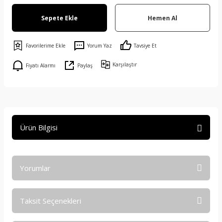
Sepete Ekle
Hemen Al
Yorum Yaz
Tavsiye Et
Karşılaştır
Fiyatı Alarmı
Paylaş
Ürün Bilgisi
Yorumlar
Taksit Seçenekleri
Bu ürüne ilk yorumu siz yapın!