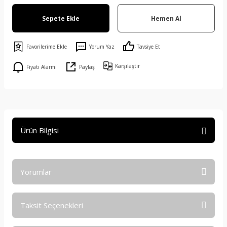
Sepete Ekle
Hemen Al
Yorum Yaz
Tavsiye Et
Karşılaştır
Fiyatı Alarmı
Paylaş
Ürün Bilgisi
Yorumlar
Taksit Seçenekleri
Bu ürüne ilk yorumu siz yapın!