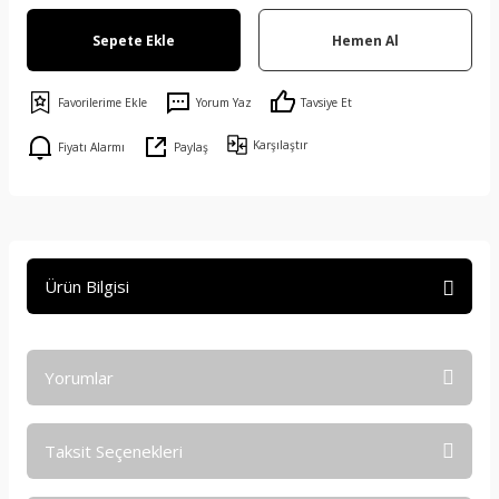
Sepete Ekle
Hemen Al
Yorum Yaz
Tavsiye Et
Karşılaştır
Fiyatı Alarmı
Paylaş
Ürün Bilgisi
Yorumlar
Taksit Seçenekleri
Bu ürüne ilk yorumu siz yapın!