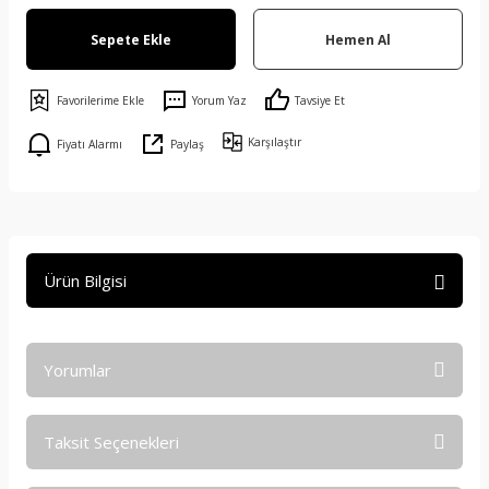
Sepete Ekle
Hemen Al
Yorum Yaz
Tavsiye Et
Karşılaştır
Fiyatı Alarmı
Paylaş
Ürün Bilgisi
Yorumlar
Taksit Seçenekleri
Bu ürüne ilk yorumu siz yapın!