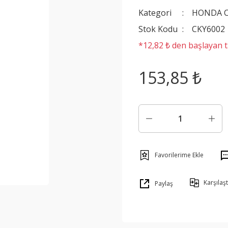
Kategori
HONDA C
Stok Kodu
CKY6002
*12,82 ₺ den başlayan ta
153,85 ₺
Karşılaşt
Paylaş