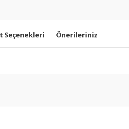
t Seçenekleri
Önerileriniz
arda yetersiz gördüğünüz noktaları öneri formunu kullanarak tarafımıza ilet
Bu ürüne ilk yorumu siz yapın!
Yorum Yaz