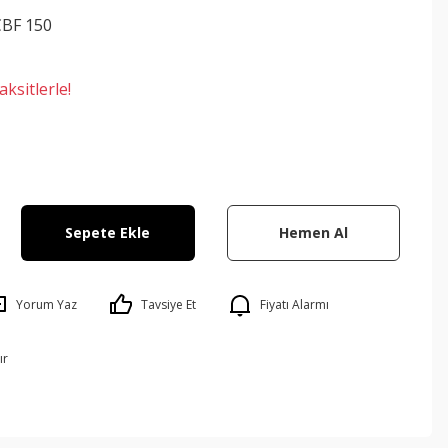
BF 150
ksitlerle!
Sepete Ekle
Hemen Al
Yorum Yaz
Tavsiye Et
Fiyatı Alarmı
ır