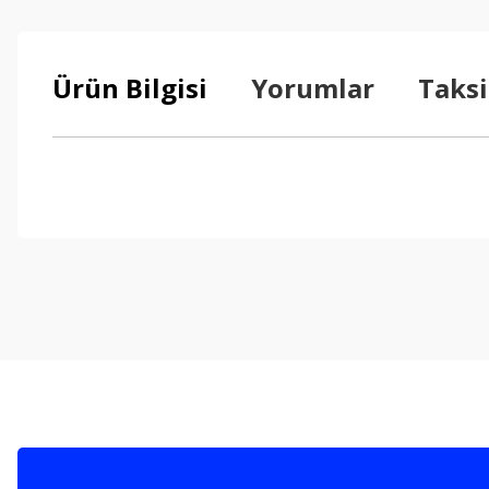
Ürün Bilgisi
Yorumlar
Taksi
Bu ürünün fiyat bilgisi, resim, ürün açıklamalarında ve diğer konul
Görüş ve önerileriniz için teşekkür ederiz.
Ürün resmi kalitesiz, bozuk veya görüntülenemiyor.
Ürün açıklamasında eksik bilgiler bulunuyor.
Ürün bilgilerinde hatalar bulunuyor.
Ürün fiyatı diğer sitelerden daha pahalı.
Bu ürüne benzer farklı alternatifler olmalı.