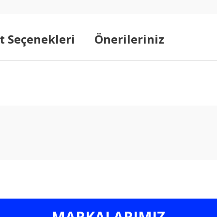
t Seçenekleri
Önerileriniz
arda yetersiz gördüğünüz noktaları öneri formunu kullanarak tarafımıza ilet
Bu ürüne ilk yorumu siz yapın!
Yorum Yaz
MARKALARIMIZ