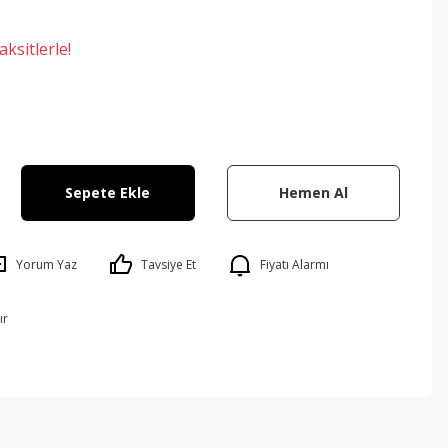
ksitlerle!
Sepete Ekle
Hemen Al
Yorum Yaz
Tavsiye Et
Fiyatı Alarmı
ır