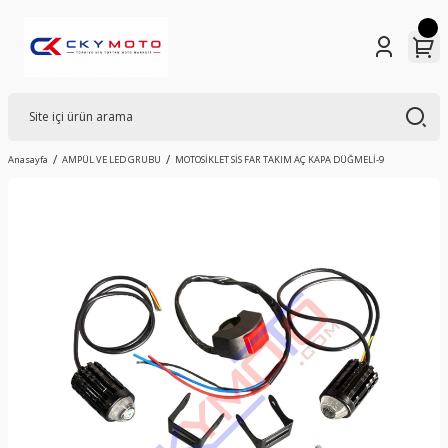
Anasayfa
AMPÜL VE LED GRUBU
MOTOSİKLET SİS FAR TAKIM AÇ KAPA DÜĞMELİ-9