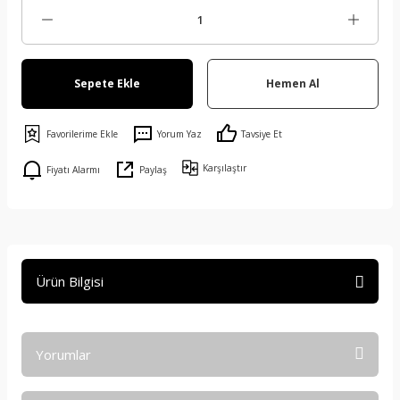
Sepete Ekle
Hemen Al
Yorum Yaz
Tavsiye Et
Karşılaştır
Fiyatı Alarmı
Paylaş
Ürün Bilgisi
Yorumlar