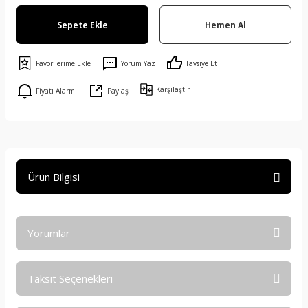
Sepete Ekle
Hemen Al
Yorum Yaz
Tavsiye Et
Karşılaştır
Fiyatı Alarmı
Paylaş
Ürün Bilgisi
Yorumlar
Taksit Seçenekleri
Bu ürüne ilk yorumu siz yapın!